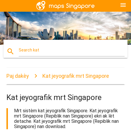
menu
search
Search kat
Paj dakèy
Kat jeyografik mrt Singapore
Kat jeyografik mrt Singapore
Mrt sistèm kat jeyografik Singapore. Kat jeyografik
mrt Singapore (Repiblik nan Singapore) ekri ak lèt
detache. Kat jeyografik mrt Singapore (Repiblik nan
Singapore) nan download.