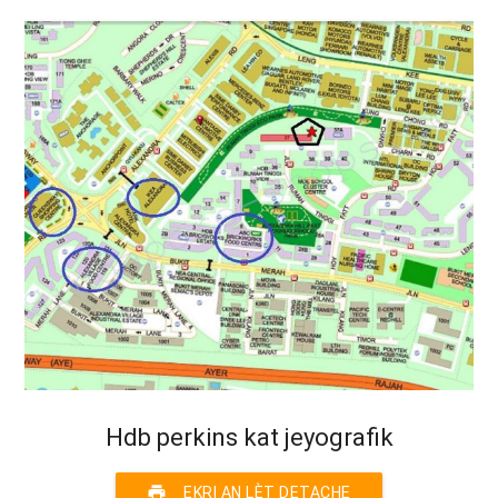
Hdb perkins kat jeyografik
print
EKRI AN LÈT DETACHE